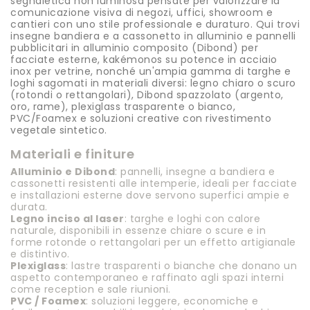
segnaletica non luminosa pensate per valorizzare la
comunicazione visiva di negozi, uffici, showroom e
cantieri con uno stile professionale e duraturo. Qui trovi
insegne bandiera e a cassonetto in alluminio e pannelli
pubblicitari in alluminio composito (Dibond) per
facciate esterne, kakémonos su potence in acciaio
inox per vetrine, nonché un'ampia gamma di targhe e
loghi sagomati in materiali diversi: legno chiaro o scuro
(rotondi o rettangolari), Dibond spazzolato (argento,
oro, rame), plexiglass trasparente o bianco,
PVC/Foamex e soluzioni creative con rivestimento
vegetale sintetico.
Materiali e finiture
Alluminio e Dibond
: pannelli, insegne a bandiera e
cassonetti resistenti alle intemperie, ideali per facciate
e installazioni esterne dove servono superfici ampie e
durata.
Legno inciso al laser
: targhe e loghi con calore
naturale, disponibili in essenze chiare o scure e in
forme rotonde o rettangolari per un effetto artigianale
e distintivo.
Plexiglass
: lastre trasparenti o bianche che donano un
aspetto contemporaneo e raffinato agli spazi interni
come reception e sale riunioni.
PVC / Foamex
: soluzioni leggere, economiche e