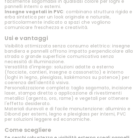
facilmente sagomabili in qualsiasi colore per loghi e
pannelli interni o esterni.
Insegne vegetali in PVC
: combinano struttura rigida e
erba sintetica per un look originale e naturale,
particolarmente indicato a spazi che vogliono
comunicare freschezza e creatività.
Usi e vantaggi
Visibilità ottimizzata senza consumo elettrico: insegne
bandiera e pannelli offrono impatto perpendicolare alla
strada o grande superficie comunicativa senza
necessità di illuminazione.
Versatilità d'impiego: soluzioni adatte a esterno
(facciate, cantieri, insegne a cassonetto) e interno
(loghi in legno, plexiglass, kakémonos su potence) per
coerenza dell'identità visiva.
Personalizzazione completa: taglio sagomato, incisione
laser, stampa diretta o applicazione di rivestimenti
metallici (argento, oro, rame) e vegetali per ottenere
l'effetto desiderato.
Materiali durevoli e di facile manutenzione: alluminio e
Dibond per esterni, legno e plexiglass per interni, PVC
per soluzioni leggere ed economiche.
Come scegliere
Se cerchi robustezza e visibilità esterna scegli pannelli