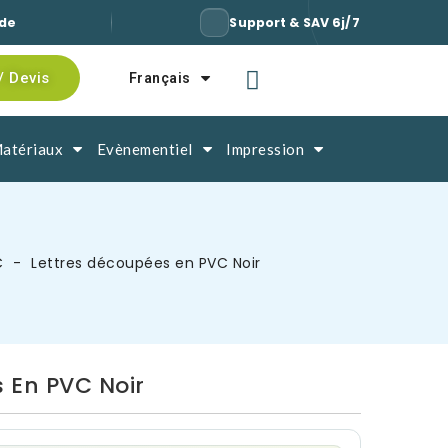
ide
Support & SAV 6j/7
/ Devis
Français
atériaux
Evènementiel
Impression
C
Lettres découpées en PVC Noir
 En PVC Noir