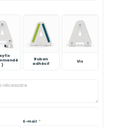
syfix
Ruban
ommandé
Vis
adhésif
)
*
E-mail