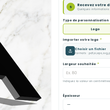
Recevez votre d
Quelques informations
Type de personnalisation
Logo
*
Importer votre logo
Choisir un fichier
Formats : pdf,ai,eps,svg,
*
Largeur souhaitée
Indiquez la valeur en centimètres
Épaisseur