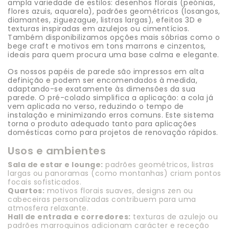
ampla variedade de estilos: desenhos florais (peónias,
flores azuis, aquarela), padrões geométricos (losangos,
diamantes, ziguezague, listras largas), efeitos 3D e
texturas inspiradas em azulejos ou cimentícios.
Também disponibilizamos opções mais sóbrias como o
bege craft e motivos em tons marrons e cinzentos,
ideais para quem procura uma base calma e elegante.
Os nossos papéis de parede são impressos em alta
definição e podem ser encomendados à medida,
adaptando-se exatamente às dimensões da sua
parede. O pré-colado simplifica a aplicação: a cola já
vem aplicada no verso, reduzindo o tempo de
instalação e minimizando erros comuns. Este sistema
torna o produto adequado tanto para aplicações
domésticas como para projetos de renovação rápidos.
Usos e ambientes
Sala de estar e lounge:
padrões geométricos, listras
largas ou panoramas (como montanhas) criam pontos
focais sofisticados.
Quartos:
motivos florais suaves, designs zen ou
cabeceiras personalizadas contribuem para uma
atmosfera relaxante.
Hall de entrada e corredores:
texturas de azulejo ou
padrões marroquinos adicionam carácter e receção