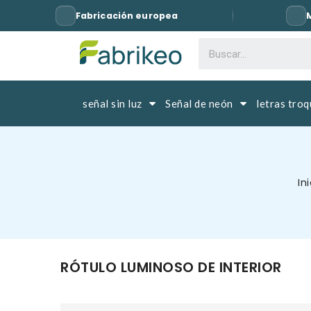
Fabricación europea
señal sin luz
Señal de neón
letras tro
In
RÓTULO LUMINOSO DE INTERIOR