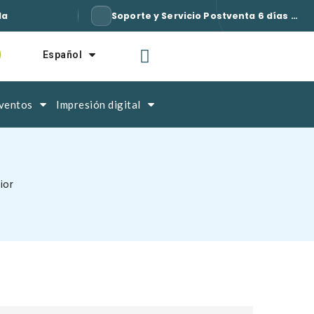
da
Soporte y Servicio Postventa 6 días a la semana / 7
Español
ventos
Impresión digital
ior