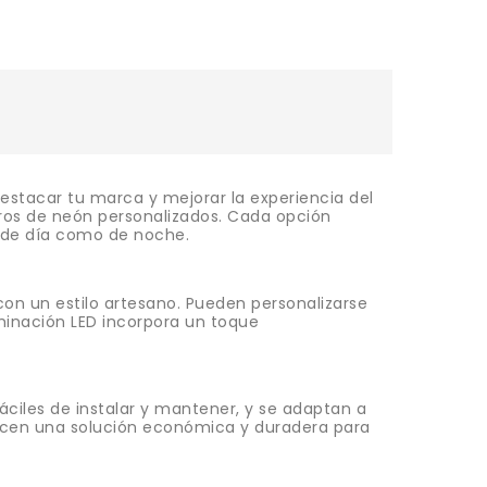
destacar tu marca y mejorar la experiencia del
reros de neón personalizados. Cada opción
o de día como de noche.
con un estilo artesano. Pueden personalizarse
uminación LED incorpora un toque
 fáciles de instalar y mantener, y se adaptan a
recen una solución económica y duradera para