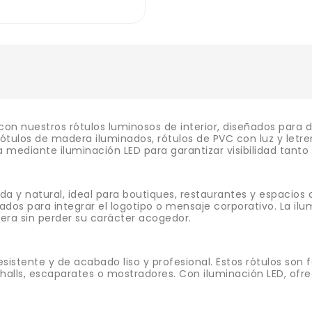
 con nuestros rótulos luminosos de interior, diseñados para 
 rótulos de madera iluminados, rótulos de PVC con luz y let
 mediante iluminación LED para garantizar visibilidad tant
da y natural, ideal para boutiques, restaurantes y espacios 
ados para integrar el logotipo o mensaje corporativo. La il
ra sin perder su carácter acogedor.
 resistente y de acabado liso y profesional. Estos rótulos son
halls, escaparates o mostradores. Con iluminación LED, of