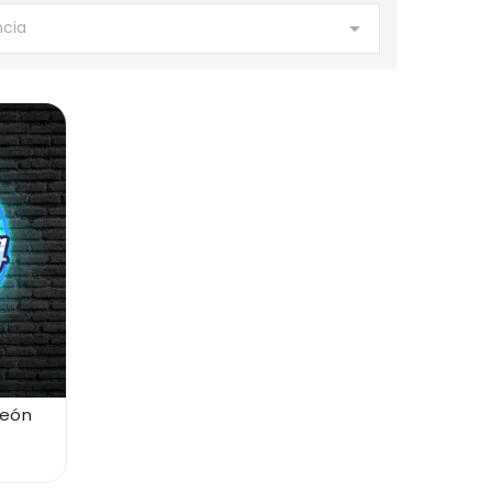

ncia
Neón