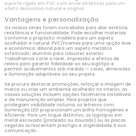
suporte rígido em PVC com ervas sintéticas para um
efeito decorativo natural e original.
Vantagens e personalização
Os nossos sinais foram concebidos para aliar estética,
resistência e funcionalidade. Pode escolher materiais
conforme o propósito: madeira para um aspeto
acolhedor e natural; PVC/Foamex para uma opção leve
e económica; dibond para um aspeto metálico
sofisticado; alumínio para robustez exterior.
Trabalhamos corte a laser, impressão e efeitos de
relevo para garantir fidelidade ao seu logótipo e
permitir acabamentos sob medida — cores, dimensões
e iluminação adaptáveis ao seu projeto.
Se procura destacar promoções, reforçar a imagem de
marca ou criar um ambiente acolhedor no interior, as
nossas soluções incluem opções facilmente instaláveis
e de manutenção simples. Para projetos que
privilegiam visibilidade noturna, os letreiros com
iluminação LED proporcionam um brilho homogéneo e
eficiente. Para um toque distintivo, os logotipos em
metal escovado (prateado ou dourado) ou as placas
vegetais acrescentam prestígio e originalidade à sua
comunicação.