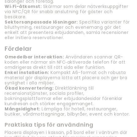
salonger och företag.
Wi‑Fi-åtkomst:
Skärmar som delar nätverksuppgifter
via NFC/QR för snabb anslutning för gäster och
besökare.
Sektorsanpassade lösningar:
Specifika varianter för
biluthyrning, restauranger och evenemang gör det
enkelt att presentera erbjudanden, samla recensioner
eller initiera reservationer.
Fördelar
Omedelbar interaktion:
Användaren scannar QR-
koden eller närmar sin NFC‑aktiverade telefon för att
omdirigeras direkt till rätt sida eller funktion.
Enkel installation:
Kompakt A6-format och robusta
material gör displayerna lätta att placera och ger bra
synlighet i alla miljöer.
Ökad konvertering:
Direktlänkning till
recensionstjänster, sociala profiler,
bokningsplattformar eller erbjudandesidor förenklar
kundresan och stärker engagemanget.
Mångsidighet:
Lämpliga för hotell, restauranger,
butiker, vårdmottagningar, bilbyråer, event och kontor.
Praktiska tips för användning
Placera displayen i kassan, på bord eller i väntrum där