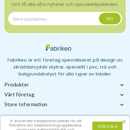
Och få alla våra nyheter och specialerbjudanden.
Fabrikeo är ett företag specialiserat på design av
skräddarsydda skyltar, speciellt i pvc, trä och
bakgrundsbelyst för alla typer av lokaler.
Produkter

Vårt företag

Store Information

Vi använder tredjepartscookies för att
förbättra din webbläsningsupplevelse,
Tillåt kakor
analysera webbplatstrafik och