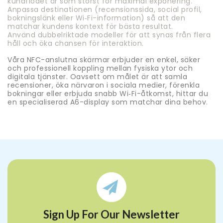
kundflödet är som störst för maximal exponering.
Anpassa destinationen (recensionssida, social profil,
bokningslänk eller Wi‑Fi-information) så att den
matchar kundens kontext för bästa resultat.
Använd dubbelriktade modeller för att synas från flera
håll och öka chansen för interaktion.
Våra NFC-anslutna skärmar erbjuder en enkel, säker
och professionell koppling mellan fysiska ytor och
digitala tjänster. Oavsett om målet är att samla
recensioner, öka närvaron i sociala medier, förenkla
bokningar eller erbjuda snabb Wi‑Fi-åtkomst, hittar du
en specialiserad A6-display som matchar dina behov.
Sign Up For Our Newsletter