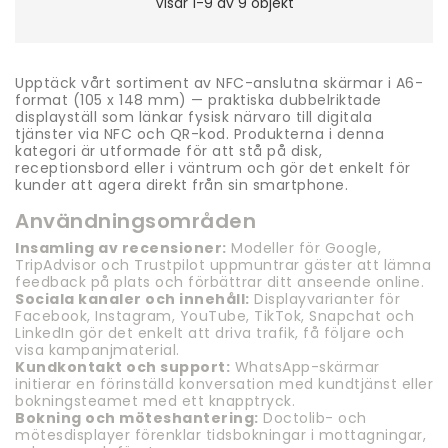
Visar 1-9 av 9 objekt
Upptäck vårt sortiment av NFC-anslutna skärmar i A6-
format (105 x 148 mm) — praktiska dubbelriktade
displayställ som länkar fysisk närvaro till digitala
tjänster via NFC och QR-kod. Produkterna i denna
kategori är utformade för att stå på disk,
receptionsbord eller i väntrum och gör det enkelt för
kunder att agera direkt från sin smartphone.
Användningsområden
Insamling av recensioner:
Modeller för Google,
TripAdvisor och Trustpilot uppmuntrar gäster att lämna
feedback på plats och förbättrar ditt anseende online.
Sociala kanaler och innehåll:
Displayvarianter för
Facebook, Instagram, YouTube, TikTok, Snapchat och
LinkedIn gör det enkelt att driva trafik, få följare och
visa kampanjmaterial.
Kundkontakt och support:
WhatsApp-skärmar
initierar en förinställd konversation med kundtjänst eller
bokningsteamet med ett knapptryck.
Bokning och möteshantering:
Doctolib- och
mötesdisplayer förenklar tidsbokningar i mottagningar,