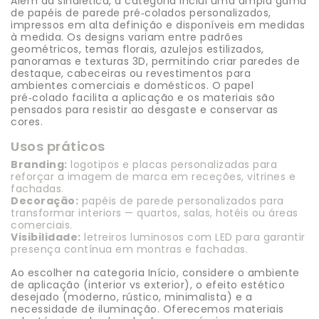
Além da sinalética, a categoria inclui uma ampla gama
de papéis de parede pré‑colados personalizados,
impressos em alta definição e disponíveis em medidas
à medida. Os designs variam entre padrões
geométricos, temas florais, azulejos estilizados,
panoramas e texturas 3D, permitindo criar paredes de
destaque, cabeceiras ou revestimentos para
ambientes comerciais e domésticos. O papel
pré‑colado facilita a aplicação e os materiais são
pensados para resistir ao desgaste e conservar as
cores.
Usos práticos
Branding:
logotipos e placas personalizadas para
reforçar a imagem de marca em receções, vitrines e
fachadas.
Decoração:
papéis de parede personalizados para
transformar interiors — quartos, salas, hotéis ou áreas
comerciais.
Visibilidade:
letreiros luminosos com LED para garantir
presença contínua em montras e fachadas.
Ao escolher na categoria Início, considere o ambiente
de aplicação (interior vs exterior), o efeito estético
desejado (moderno, rústico, minimalista) e a
necessidade de iluminação. Oferecemos materiais