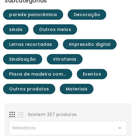
Subcategorias
parede panorâmica
Decoração
sinais
Outros meios
Letras recortadas
Impressão digital
Sinalização
Vitrofania
Placa de madeira com...
Eventos
Outros produtos
Materiais
Existem 327 produtos.

Relevância